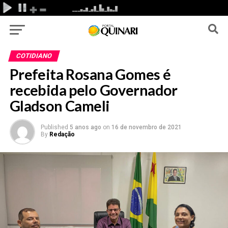
COTIDIANO
Prefeita Rosana Gomes é
recebida pelo Governador
Gladson Cameli
Published
5 anos ago
on
16 de novembro de 2021
By
Redação