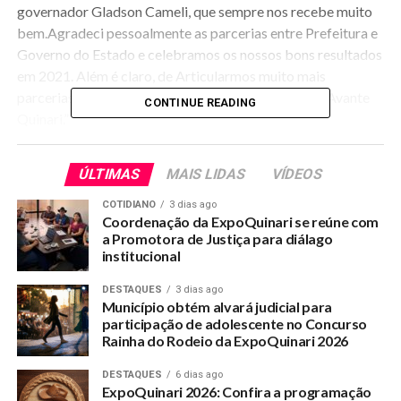
governador
Gladson Cameli
, que sempre nos recebe muito
bem.Agradeci pessoalmente as parcerias entre Prefeitura e
Governo do Estado e celebramos os nossos bons resultados
em 2021. Além é claro, de Articularmos muito mais
parcerias para 2022, para que o trabalho continue! Avante
CONTINUE READING
Quinari.”
Na pauta da agenda a abordagem sobre as parcerias entre o
ÚLTIMAS
MAIS LIDAS
VÍDEOS
Estado e a Prefeitura, como melhorias de ruas, cessão de
maquinário, dentre outros apoios ao Quinari.
COTIDIANO
3 dias ago
Coordenação da ExpoQuinari se reúne com
a Promotora de Justiça para diálago
institucional
RELATED TOPICS:
DESTAQUES
3 dias ago
UP NEXT
Município obtém alvará judicial para
Caso de Covid-19 na escola 15 de Junho se encontra
participação de adolescente no Concurso
sobre análise, segundo Núcleo da SEE
Rainha do Rodeio da ExpoQuinari 2026
DON'T MISS
DESTAQUES
6 dias ago
Quinari antecipa feriado de quarta para terça-feira
ExpoQuinari 2026: Confira a programação
segundo decreto municipal