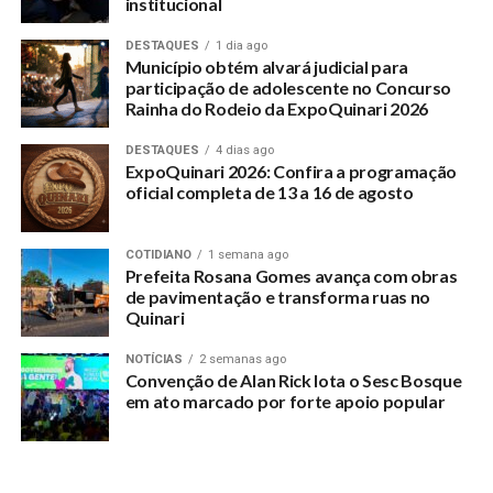
institucional
redação.
DESTAQUES
1 dia ago
No caso da resposta pela não participação ou mesmo o
Município obtém alvará judicial para
silêncio, o Portal Quinari manterá pelos 20 minutos, o vídeo,
participação de adolescente no Concurso
Rainha do Rodeio da ExpoQuinari 2026
e apresentará suas 14 perguntas ao pré-candidato. Logo
informará que este não quis participar do primeiro circulo
DESTAQUES
4 dias ago
de bate-papo. “Partimos da premissa que as pessoas que
ExpoQuinari 2026: Confira a programação
desejam dirigir o Quinari, até pelo compromisso social
oficial completa de 13 a 16 de agosto
devem falar e expor seus planos”, explica a editoria do site.
COTIDIANO
1 semana ago
Prefeita Rosana Gomes avança com obras
de pavimentação e transforma ruas no
RELATED TOPICS:
PRE-CANDIDATOS-A-PREFEITURA-DO-QUINARI-ESTAO-SENDO-
Quinari
CONVIDADOS-A-CONCEDEREM-ENTREVISTAS-E-
APRESENTAREM-SUAS-PROPOSTAS
NOTÍCIAS
2 semanas ago
Convenção de Alan Rick lota o Sesc Bosque
UP NEXT
Acre celebra 58 anos de emancipação política com
em ato marcado por forte apoio popular
troca da bandeira na Gameleira
DON'T MISS
Batida de carro e moto faz entregador vítima de