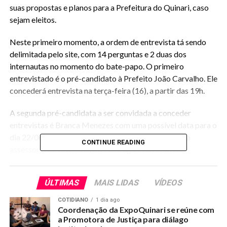
suas propostas e planos para a Prefeitura do Quinari, caso
sejam eleitos.
Neste primeiro momento, a ordem de entrevista tá sendo
delimitada pelo site, com 14 perguntas e 2 duas dos
internautas no momento do bate-papo. O primeiro
entrevistado é o pré-candidato à Prefeito João Carvalho. Ele
concederá entrevista na terça-feira (16), a partir das 19h.
A segunda pré-candidata a ser convidada a conceder
entrevistas é Branca Menezes com uma possível data para o
dia 22/06. Portal Quinari já entrou em contato com a
CONTINUE READING
assessoria de Branca Menezes e aguarda retorno.
A editoria do site lembra que a média de tempo é de 20 a 30
ÚLTIMAS
MAIS LIDAS
VÍDEOS
minutos, igual para todos os pré-candidatos. A entrevista é
feita pelo Google Meet, uma vez que há decretos que
COTIDIANO
1 dia ago
determinam o distanciamento social. Ou seja, o pré-
Coordenação da ExpoQuinari se reúne com
a Promotora de Justiça para diálago
candidato fala de sua própria residência e o entrevistador da