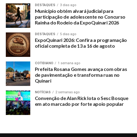
14,3% empatando com Lyra Xapuri que registrou o mesmo
DESTAQUES
3 dias ago
percentual. Janaina aparece com 13,3. Davi Hall registrou
Município obtém alvará judicial para
12,7% e Coronel Ulysses 12,3%. O percentual de quem
participação de adolescente no Concurso
Rainha do Rodeio da ExpoQuinari 2026
rejeitou todos os candidato marcou 8,5% e quem não
rejeitou nenhum registrou 31,7%.
DESTAQUES
5 dias ago
ExpoQuinari 2026: Confira a programação
O levantamento foi realizado entre os dias 15 a 20 de julho e
oficial completa de 13 a 16 de agosto
ouviu 1.500 pessoas espalhadas nas cidades de Rio Branco,
Cruzeiro do Sul, Sena Madureira, Tarauacá, Feijó, Brasiléia e
COTIDIANO
1 semana ago
Xapuri. A margem de erro é de 3% para mais ou para menos.
Prefeita Rosana Gomes avança com obras
A margem de confiança, segundo o Instituto, é de 95%.
de pavimentação e transforma ruas no
Quinari
A pesquisa foi registrada no Tribunal Regional Eleitoral do
NOTÍCIAS
2 semanas ago
Acre sob o número AC-01692/2018.
Convenção de Alan Rick lota o Sesc Bosque
em ato marcado por forte apoio popular
Para o Senado, Jorge Viana e
Petecão estão tecnicamente