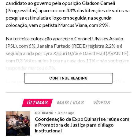
candidato ao governo pela oposição Gladson Cameli
(Progressistas) aparece com 43% das intenções de votos na
pesquisa estimulada e logo em seguida, na segunda
colocação, vem o petista Marcus Viana, com 29%.
Na terceira colocação aparece o Coronel Ulysses Araújo
(PSL), com 6%. Janaina Furtado (REDE) registra 2,2% e é
seguida ainda por Lyra Xapuri 0,5% e David Hall (AVANTE),
com 0,3. Votos nulos ficou na casa dos 11% e não souberam
responder marcou 6,7%.
CONTINUE READING
Já na pesquisa espontânea, Gladson aparece com 17,1% e
Marcus registra 9%. Coronel Ulysses marca 1,4% e os
demais candidatos empatam em 0,01%. Nulo registrou 9,1%
ÚLTIMAS
MAIS LIDAS
VÍDEOS
e não souberam ou não quiseram opinar 63,2%.
COTIDIANO
3 dias ago
O levantamento ainda abordou sobre os percentuais de
Coordenação da ExpoQuinari se reúne com
rejeição dos pré-candidatos. Marcus Viana aparece
a Promotora de Justiça para diálago
institucional
liderando esse quesito com 23,9%. Gladson Cameli marca,