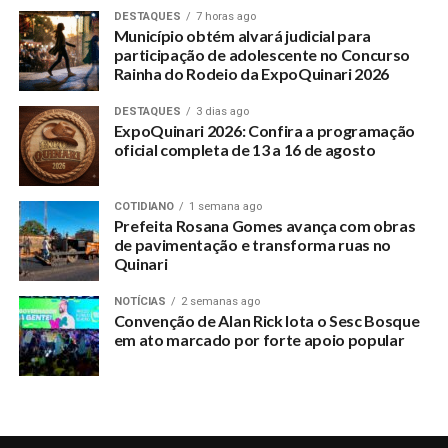
da paixão e morte de Jesus Cristo.
DESTAQUES
7 horas ago
Município obtém alvará judicial para
participação de adolescente no Concurso
Rainha do Rodeio da ExpoQuinari 2026
RELATED TOPICS:
PAROQUIA-NOSSA-SENHORA-DAS-GRACAS-PROMOVEU-A-
TRADICIONAL-PROCISSAO-DA-SEXTA-FEIRA-DA-PAIXAO
DESTAQUES
3 dias ago
ExpoQuinari 2026: Confira a programação
UP NEXT
oficial completa de 13 a 16 de agosto
Morre a professora da rede de educação municipal
Elzy Maria
COTIDIANO
1 semana ago
DON'T MISS
Prefeita Rosana Gomes avança com obras
Munícipio realiza primeira feira de comercialização de
de pavimentação e transforma ruas no
peixes no mercado municipal
Quinari
NOTÍCIAS
2 semanas ago
Convenção de Alan Rick lota o Sesc Bosque
em ato marcado por forte apoio popular