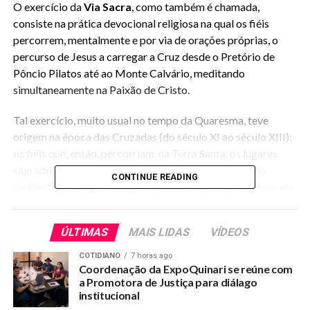
O exercício da
Via Sacra
, como também é chamada,
consiste na prática devocional religiosa na qual os fiéis
percorrem, mentalmente e por via de orações próprias, o
percurso de Jesus a carregar a Cruz desde o Pretório de
Pôncio Pilatos até ao Monte Calvário, meditando
simultaneamente na Paixão de Cristo.
Tal exercício, muito usual no tempo da Quaresma, teve
origem na época das Cruzadas (do século XI ao século XIII):
os fiéis que, então, percorriam, na Terra Santa, os lugares
sagrados da Paixão de Cristo, quiseram reproduzir, no
CONTINUE READING
Ocidente, a peregrinação feita ao longo da Via Dolorosa em
Jerusalém.
ÚLTIMAS
MAIS LIDAS
VÍDEOS
O número de estações, passos ou etapas dessa caminhada
foi sendo definido paulatinamente, chegando à forma atual,
COTIDIANO
7 horas ago
de catorze estações, no século XVI.O exercício da via-sacra
Coordenação da ExpoQuinari se reúne com
a Promotora de Justiça para diálago
tem sido muito recomendado pelos Sumos Pontífices da
institucional
Igreja Católica, pois proporciona uma frutuosa meditação