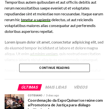
Temporibus autem quibusdam et aut officiis debitis aut
rerum necessitatibus saepe eveniet ut et voluptates
repudiandae sint et molestiae non recusandae. Itaque earum
rerum hic
tenetur a sapiente
delectus, ut aut reiciendis
voluptatibus maiores alias consequatur aut perferendis
doloribus asperiores repellat.
Lorem ipsum dolor sit amet, consectetur adipisicing elit, sed
do eiusmod tempor incididunt ut labore et dolore magna
aliqua. Ut enim
ad minim veniam
, quis nostrud exercitation
ullamco laboris nisi ut aliquip ex ea commodo consequat.
CONTINUE READING
Nemo enim ipsam voluptatem quia voluptas sit aspernatur
aut odit aut fugit, sed quia consequuntur magni dolores eos
qui ratione voluptatem sequi nesciunt.
ÚLTIMAS
MAIS LIDAS
VÍDEOS
Et harum quidem rerum facilis est et expedita distinctio.
COTIDIANO
3 dias ago
Nam libero tempore, cum soluta nobis est eligendi optio
Coordenação da ExpoQuinari se reúne com
cumque
nihil impedit quo minus id
quod maxime placeat
a Promotora de Justiça para diálago