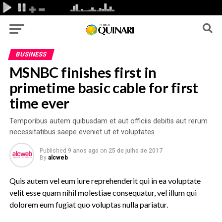
BUSINESS
MSNBC finishes first in
primetime basic cable for first
time ever
Temporibus autem quibusdam et aut officiis debitis aut rerum
necessitatibus saepe eveniet ut et voluptates.
Published
9 anos ago
on
25 de julho de 2017
By
alcweb
Quis autem vel eum iure reprehenderit qui in ea voluptate
velit esse quam nihil molestiae consequatur, vel illum qui
dolorem eum fugiat quo voluptas nulla pariatur.