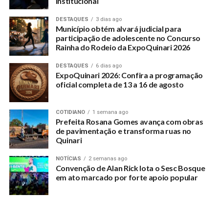
institucional
facere possimus, omnis voluptas assumenda est, omnis dolor
repellendus.
DESTAQUES
3 dias ago
Município obtém alvará judicial para
Nulla pariatur. Excepteur sint occaecat cupidatat non
participação de adolescente no Concurso
proident, sunt in culpa qui officia deserunt mollit anim id est
Rainha do Rodeio da ExpoQuinari 2026
laborum.
DESTAQUES
6 dias ago
ExpoQuinari 2026: Confira a programação
Sed ut perspiciatis unde omnis iste natus error sit
oficial completa de 13 a 16 de agosto
voluptatem accusantium doloremque laudantium, totam
rem aperiam, eaque ipsa quae ab illo inventore veritatis et
COTIDIANO
1 semana ago
quasi architecto beatae vitae dicta sunt explicabo.
Prefeita Rosana Gomes avança com obras
de pavimentação e transforma ruas no
“Duis aute irure dolor in
Quinari
reprehenderit in
NOTÍCIAS
2 semanas ago
Convenção de Alan Rick lota o Sesc Bosque
voluptate velit esse
em ato marcado por forte apoio popular
cillum dolore eu fugiat”