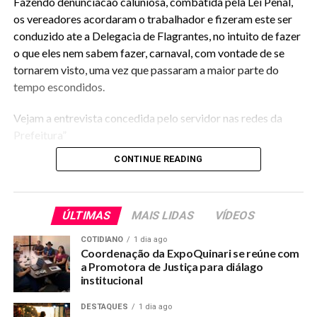
Fazendo denunciacao caluniosa, combatida pela Lei Penal,
os vereadores acordaram o trabalhador e fizeram este ser
conduzido ate a Delegacia de Flagrantes, no intuito de fazer
o que eles nem sabem fazer, carnaval, com vontade de se
tornarem visto, uma vez que passaram a maior parte do
tempo escondidos.
Vejam a entrevista concedida pelo servidor nas redes da
Prefeitura”
CONTINUE READING
RELATED TOPICS:
UP NEXT
ÚLTIMAS
MAIS LIDAS
VÍDEOS
Gabinete da Senadora Mailza promove ação voltada
para conscientização
COTIDIANO
1 dia ago
Coordenação da ExpoQuinari se reúne com
DON'T MISS
a Promotora de Justiça para diálago
Apoio ao produtor ganha destaque no Quinari
institucional
DESTAQUES
1 dia ago