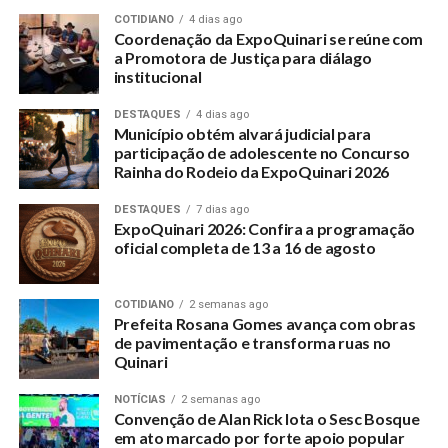
COTIDIANO
4 dias ago
Coordenação da ExpoQuinari se reúne com
a Promotora de Justiça para diálago
institucional
DESTAQUES
4 dias ago
Município obtém alvará judicial para
participação de adolescente no Concurso
Rainha do Rodeio da ExpoQuinari 2026
DESTAQUES
7 dias ago
ExpoQuinari 2026: Confira a programação
oficial completa de 13 a 16 de agosto
COTIDIANO
2 semanas ago
Prefeita Rosana Gomes avança com obras
de pavimentação e transforma ruas no
Quinari
NOTÍCIAS
2 semanas ago
Convenção de Alan Rick lota o Sesc Bosque
em ato marcado por forte apoio popular