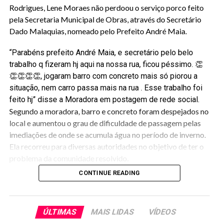
Rodrigues, Lene Moraes não perdoou o serviço porco feito
pela Secretaria Municipal de Obras, através do Secretário
Dado Malaquias, nomeado pelo Prefeito André Maia.
“
Parabéns
prefeito André Maia, e secretário pelo belo
trabalho q fizeram hj aqui na nossa rua, ficou péssimo.
👏
👏
👏
👏
👏
, jogaram barro com concreto mais só piorou a
situação, nem carro passa mais na rua . Esse trabalho foi
feito hj” disse a Moradora em postagem de rede social.
Segundo a moradora, barro e concreto foram despejados no
local e aumentou o grau de dificuldade de passagem pelas
imediações de onde se acumula água no período de inverno.
Ela recorreu para diversas autoridades no objetivo de ter o
problema da comunidade resolvido.
CONTINUE READING
ÚLTIMAS
MAIS LIDAS
VÍDEOS