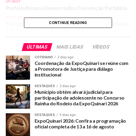
UP NEXT
Prefeita Rosana Gomes realiza Convenção Partidária
DON'T MISS
CONTINUE READING
Marcelo Coimbra muda estratégia e lança candidatura
e vice será Antônio Gonçalo
ÚLTIMAS
MAIS LIDAS
VÍDEOS
COTIDIANO
2 dias ago
Coordenação da ExpoQuinari se reúne com
a Promotora de Justiça para diálago
institucional
DESTAQUES
2 dias ago
Município obtém alvará judicial para
participação de adolescente no Concurso
Rainha do Rodeio da ExpoQuinari 2026
DESTAQUES
5 dias ago
ExpoQuinari 2026: Confira a programação
oficial completa de 13 a 16 de agosto