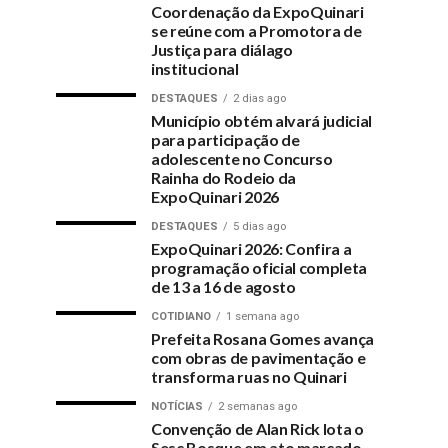
Coordenação da ExpoQuinari
se reúne com a Promotora de
Justiça para diálago
institucional
DESTAQUES
2 dias ago
Município obtém alvará judicial
para participação de
adolescente no Concurso
Rainha do Rodeio da
ExpoQuinari 2026
DESTAQUES
5 dias ago
ExpoQuinari 2026: Confira a
programação oficial completa
de 13 a 16 de agosto
COTIDIANO
1 semana ago
Prefeita Rosana Gomes avança
com obras de pavimentação e
transforma ruas no Quinari
NOTÍCIAS
2 semanas ago
Convenção de Alan Rick lota o
Sesc Bosque em ato marcado