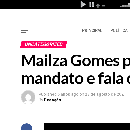
PRINCIPAL
POLÍTICA
UNCATEGORIZED
Mailza Gomes p
mandato e fala 
Published
5 anos ago
on
23 de agosto de 2021
By
Redação