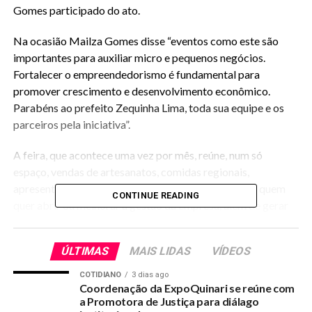
Gomes participado do ato.
Na ocasião Mailza Gomes disse “eventos como este são
importantes para auxiliar micro e pequenos negócios.
Fortalecer o empreendedorismo é fundamental para
promover crescimento e desenvolvimento econômico.
Parabéns ao prefeito Zequinha Lima, toda sua equipe e os
parceiros pela iniciativa”.
A feira, que acontece uma vez por mês, reúne, num só
espaço, vendas de artesanatos, comidas regionais,
apresentações de artistas locais e informações para quem
CONTINUE READING
quer abrir ou melhorar a gestão da empresa, além de gerar
oportunidades de negócios.
ÚLTIMAS
MAIS LIDAS
VÍDEOS
No evento, foram celebrados ainda termos de parcerias e
entrega de equipamentos para o artesanato da Casa Luiz de
COTIDIANO
3 dias ago
Mello, por meio do “Projeto Reciclar Para Viver”, financiado
Coordenação da ExpoQuinari se reúne com
a Promotora de Justiça para diálago
pela Fundação Banco do Brasil.