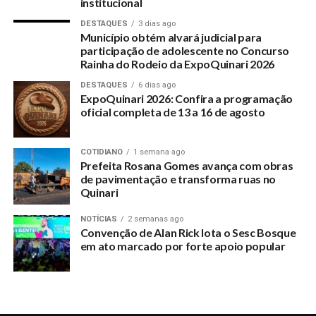
institucional
Com a Rede Social da Senadora.
DESTAQUES
3 dias ago
Município obtém alvará judicial para
participação de adolescente no Concurso
Rainha do Rodeio da ExpoQuinari 2026
RELATED TOPICS:
MAILZA-GOMES-PARTICIPA-DE-FEIRA-DO-ESPACO-CULTURAL-
DESTAQUES
6 dias ago
E-ECONOMICO-DO-EMPREENDEDOR-EM-CRUZEIRO-DO-SUL
ExpoQuinari 2026: Confira a programação
oficial completa de 13 a 16 de agosto
UP NEXT
Publicada Lei do “Sinal Vermelho” de Violência Contra
Mulher
COTIDIANO
1 semana ago
Prefeita Rosana Gomes avança com obras
DON'T MISS
de pavimentação e transforma ruas no
Quinari celebra o recebimento de máquinas do
Quinari
Governo do Estado
NOTÍCIAS
2 semanas ago
Convenção de Alan Rick lota o Sesc Bosque
em ato marcado por forte apoio popular