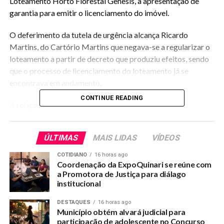
Loteamento Horto Florestal Gênesis, a apresentação de
garantia para emitir o licenciamento do imóvel.
O deferimento da tutela de urgência alcança Ricardo
Martins, do Cartório Martins que negava-se a regularizar o
loteamento a partir de decreto que produziu efeitos, sendo
que o processo de licenciamento do loteamento já se
encontrava em andamento.
CONTINUE READING
A relação de Maia com
Martins vem sendo
Maia e Martins juntos em fotografia.
estudada, posto que há
ÚLTIMAS
MAIS LIDAS
VÍDEOS
suspeitas de que a
imposição do decreto
COTIDIANO
16 horas ago
Coordenação da ExpoQuinari se reúne com
tenha sido uma combinação entre o Prefeito e o proprietário
a Promotora de Justiça para diálago
do Cartório, que vem se apresentado como investidor na
institucional
área imobiliária.
DESTAQUES
16 horas ago
O projeto do senhor Fernando Luiz Casavechi, Peruano que
Município obtém alvará judicial para
participação de adolescente no Concurso
investiu em Senador Guiomard há mais de 12 anos, parece