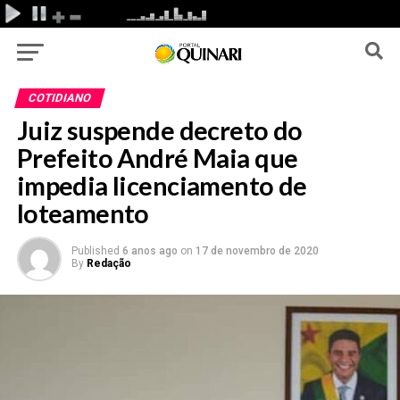
COTIDIANO
Juiz suspende decreto do
Prefeito André Maia que
impedia licenciamento de
loteamento
Published
6 anos ago
on
17 de novembro de 2020
By
Redação