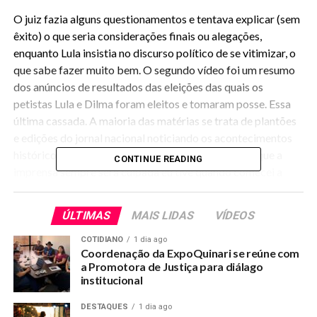
O juiz fazia alguns questionamentos e tentava explicar (sem
êxito) o que seria considerações finais ou alegações,
enquanto Lula insistia no discurso político de se vitimizar, o
que sabe fazer muito bem. O segundo vídeo foi um resumo
dos anúncios de resultados das eleições das quais os
petistas Lula e Dilma foram eleitos e tomaram posse. Essa
última cassada. A maioria das matérias se trata de plantões
e edições do jornal nacional noticiando os acontecimentos
históricos, o que é papel da imprensa. A certeza de que a
CONTINUE READING
imprensa sempre será culpada eu tive quando comecei a
escrever algumas linhas através de meu blog e noticiar
alguns fatos ou críticas que desagradaram pessoas
ÚLTIMAS
MAIS LIDAS
VÍDEOS
próximas ou que tiveram uma amizade.
COTIDIANO
1 dia ago
Coordenação da ExpoQuinari se reúne com
Na maioria das vezes ou tentavam me processar, me
a Promotora de Justiça para diálago
achincalhavam nas redes ou mesmo me levaram na
institucional
delegacia ou no fórum da cidade. Depois disso eu apreendi a
ouvir os dois lados, pois foi o tempo que também avancei no
DESTAQUES
1 dia ago