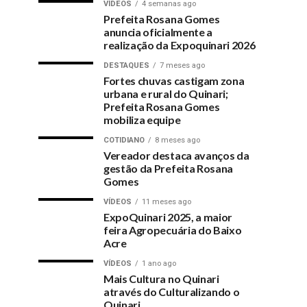
VÍDEOS
4 semanas ago
Prefeita Rosana Gomes
anuncia oficialmente a
realização da Expoquinari 2026
DESTAQUES
7 meses ago
Fortes chuvas castigam zona
urbana e rural do Quinari;
Prefeita Rosana Gomes
mobiliza equipe
COTIDIANO
8 meses ago
Vereador destaca avanços da
gestão da Prefeita Rosana
Gomes
VÍDEOS
11 meses ago
ExpoQuinari 2025, a maior
feira Agropecuária do Baixo
Acre
VÍDEOS
1 ano ago
Mais Cultura no Quinari
através do Culturalizando o
Quinari