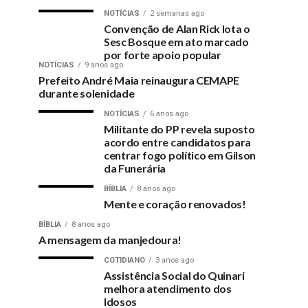
NOTÍCIAS
2 semanas ago
Convenção de Alan Rick lota o
Sesc Bosque em ato marcado
por forte apoio popular
NOTÍCIAS
9 anos ago
Prefeito André Maia reinaugura CEMAPE
durante solenidade
NOTÍCIAS
6 anos ago
Militante do PP revela suposto
acordo entre candidatos para
centrar fogo político em Gilson
da Funerária
BÍBLIA
8 anos ago
Mente e coração renovados!
BÍBLIA
8 anos ago
A mensagem da manjedoura!
COTIDIANO
3 anos ago
Assistência Social do Quinari
melhora atendimento dos
Idosos