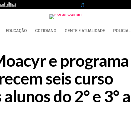
EDUCAÇÃO
COTIDIANO
GENTE E ATUALIDADE
POLICIAL
Moacyr e programa
ecem seis curso
 alunos do 2° e 3° 