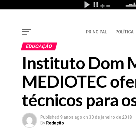
PRINCIPAL
POLÍTICA
EDUCAÇÃO
Instituto Dom 
MEDIOTEC ofer
técnicos para os
Published
9 anos ago
on
30 de janeiro de 2018
By
Redação