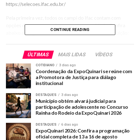
https://selecoes.ifac.edu.br/
Pela primeira vez, todos os campi do Ifac contam com
opções de cursos superiores para a comunidade. Confira
CONTINUE READING
abaixo as vagas ofertadas em cada unidade da instituição:
Campus Baixada do Sol: Tecnologia em Gestão do
Agronegócio (40 vagas – vespertino)
ÚLTIMAS
MAIS LIDAS
VÍDEOS
COTIDIANO
3 dias ago
Campus Cruzeiro do Sul: Licenciatura em Física (40 vagas –
Coordenação da ExpoQuinari se reúne com
vespertino); Licenciatura em Matemática (40 vagas –
a Promotora de Justiça para diálago
noturno); Tecnologia em Agroecologia (40 vagas
institucional
vespertino); Tecnologia em Processos Escolares (40 vagas –
DESTAQUES
3 dias ago
noturno);
Município obtém alvará judicial para
participação de adolescente no Concurso
Campus Rio Branco: Licenciatura em Ciências Biológicas
Rainha do Rodeio da ExpoQuinari 2026
(40 vagas – vespertino); Licenciatura em Matemática (40
DESTAQUES
6 dias ago
vagas – matutino); Bacharelado em Administração (40
ExpoQuinari 2026: Confira a programação
vagas – vespertino); Tecnologia em Sistemas para Internet
oficial completa de 13 a 16 de agosto