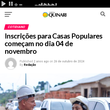
COTIDIANO
Inscrições para Casas Populares
começam no dia 04 de
novembro
Published
2 anos ago
on
26 de outubro de 2024
By
Redação