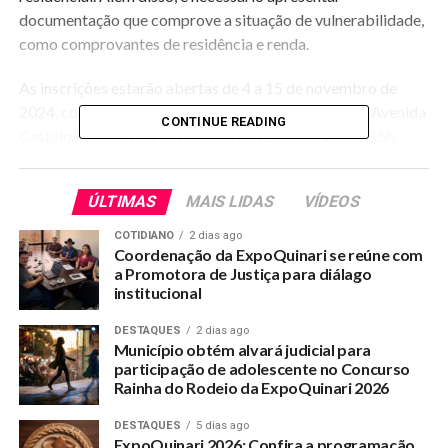
documentação que comprove a situação de vulnerabilidade,
como comprovantes de residência e renda.
As inscrições estarão abertas de 4 a 15 de novembro de
2024, com atendimento na Secretaria, localizada na Avenida
CONTINUE READING
Castelo Branco, nº 1479, das 8h às 12h e das 13h às 15h.
Segundo o edital, durante os dias 8 e 15 de novembro, o
horário será das 8h às 13h.
ÚLTIMAS
MAIS LIDAS
VÍDEOS
COTIDIANO
2 dias ago
Coordenação da ExpoQuinari se reúne com
RELATED TOPICS:
a Promotora de Justiça para diálago
UP NEXT
institucional
Prefeita e Vice estiveram em Brasília em busca de
recursos
DESTAQUES
2 dias ago
Município obtém alvará judicial para
DON'T MISS
participação de adolescente no Concurso
TJAC julga improcedente pedido de Adicional de
Rainha do Rodeio da ExpoQuinari 2026
Sexta parte dos servidores do Município
DESTAQUES
5 dias ago
ExpoQuinari 2026: Confira a programação