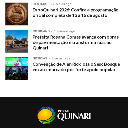
Somente três vereadores foram contra a vitória de
DESTAQUES
5 dias ago
ExpoQuinari 2026: Confira a programação
Magildo Lima, acusado de receber o mensalinho
oficial completa de 13 a 16 de agosto
DON'T MISS
Vereador acusado de receber o mensalinho do
Prefeito concorre Mesa do legislativo mirim
COTIDIANO
1 semana ago
Prefeita Rosana Gomes avança com obras
de pavimentação e transforma ruas no
Quinari
NOTÍCIAS
2 semanas ago
Convenção de Alan Rick lota o Sesc Bosque
em ato marcado por forte apoio popular