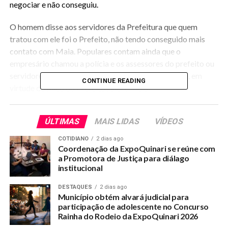
negociar e não conseguiu.
O homem disse aos servidores da Prefeitura que quem
tratou com ele foi o Prefeito, não tendo conseguido mais
contato com Maia. Populares contam ainda que o
empresário chamou a polícia e os assessores do prefeito ou
servidores públicos não sabiam onde colocar a face, em
CONTINUE READING
virtude do mico do Prefeito André Maia.
Outro lado
ÚLTIMAS
MAIS LIDAS
VÍDEOS
A reportagem do Portal Quinari tentou contato com a
COTIDIANO
2 dias ago
Assessoria da Prefeitura e a mesma não foi localizada para
Coordenação da ExpoQuinari se reúne com
explicar os fatos.
a Promotora de Justiça para diálago
institucional
DESTAQUES
2 dias ago
RELATED TOPICS:
Município obtém alvará judicial para
INDO-EMBORA-ANDRE-MAIA-NAO-PAGA-MOVEIS-NOVOS-E-
participação de adolescente no Concurso
EMPRESARIO-BUSCA-NA-PREFEITURA
Rainha do Rodeio da ExpoQuinari 2026
UP NEXT