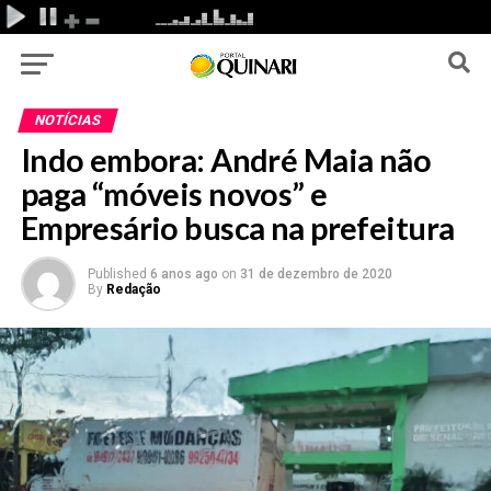
NOTÍCIAS
Indo embora: André Maia não
paga “móveis novos” e
Empresário busca na prefeitura
Published
6 anos ago
on
31 de dezembro de 2020
By
Redação