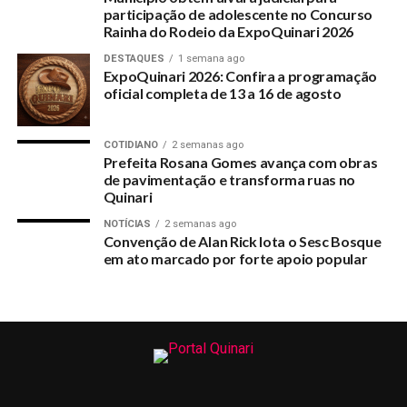
participação de adolescente no Concurso
no país. Até agora, foram emitidas 16 resoluções de
Rainha do Rodeio da ExpoQuinari 2026
reduções tarifárias.
DESTAQUES
1 semana ago
ExpoQuinari 2026: Confira a programação
Na segunda-feira (4), o Ministério da Saúde havia
oficial completa de 13 a 16 de agosto
requisitado a fabricantes instalados no país seringas e
agulhas de estoques excedentes para a futura campanha de
vacinação contra a covid-19.
COTIDIANO
2 semanas ago
Prefeita Rosana Gomes avança com obras
de pavimentação e transforma ruas no
Kleber Sampaio
Quinari
EBC
NOTÍCIAS
2 semanas ago
Convenção de Alan Rick lota o Sesc Bosque
em ato marcado por forte apoio popular
RELATED TOPICS:
UP NEXT
Testes rápidos para COVID-19 voltam a ser realizados
no Quinari
DON'T MISS
Senadora Mailza destina mais de R$ 98 milhões para o