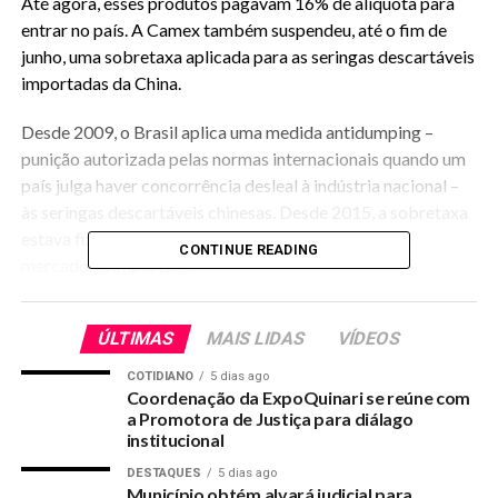
Até agora, esses produtos pagavam 16% de alíquota para
entrar no país. A Camex também suspendeu, até o fim de
junho, uma sobretaxa aplicada para as seringas descartáveis
importadas da China.
Desde 2009, o Brasil aplica uma medida antidumping –
punição autorizada pelas normas internacionais quando um
país julga haver concorrência desleal à indústria nacional –
às seringas descartáveis chinesas. Desde 2015, a sobretaxa
estava fixada em US$ 4,55 a cada quilograma de
CONTINUE READING
mercadoria importada.
Tarifa zerada
ÚLTIMAS
MAIS LIDAS
VÍDEOS
Com as duas medidas, a lista de produtos com tarifa zerada
COTIDIANO
5 dias ago
para o combate à pandemia de covid-19 aumentou para 303
Coordenação da ExpoQuinari se reúne com
produtos. Desde março do ano passado, o Comitê-
a Promotora de Justiça para diálago
institucional
Executivo da Camex avalia o abastecimento brasileiro de
produtos de saúde e promove ajustes na lista com base na
DESTAQUES
5 dias ago
Município obtém alvará judicial para
avaliação do Ministério da Saúde da situação da pandemia