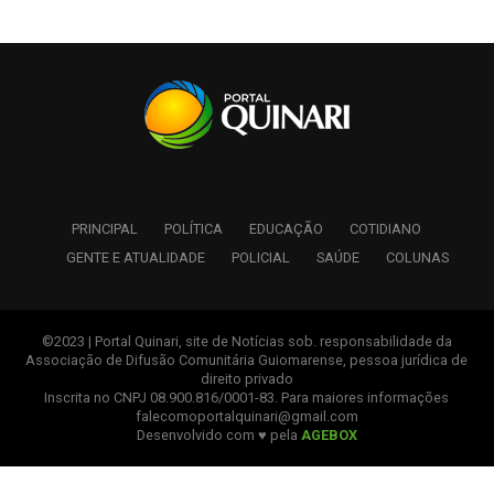
PRINCIPAL
POLÍTICA
EDUCAÇÃO
COTIDIANO
GENTE E ATUALIDADE
POLICIAL
SAÚDE
COLUNAS
©2023 | Portal Quinari, site de Notícias sob. responsabilidade da
Associação de Difusão Comunitária Guiomarense, pessoa jurídica de
direito privado
Inscrita no CNPJ 08.900.816/0001-83. Para maiores informações
falecomoportalquinari@gmail.com
Desenvolvido com ♥ pela
AGEBOX