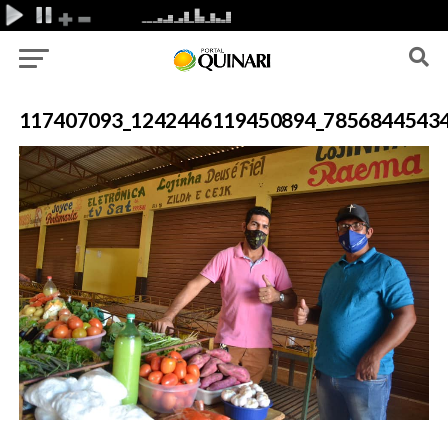
117407093_1242446119450894_7856844543