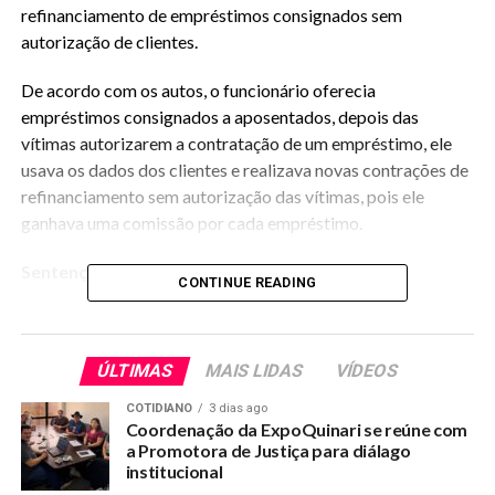
refinanciamento de empréstimos consignados sem
autorização de clientes.
De acordo com os autos, o funcionário oferecia
empréstimos consignados a aposentados, depois das
vítimas autorizarem a contratação de um empréstimo, ele
usava os dados dos clientes e realizava novas contrações de
refinanciamento sem autorização das vítimas, pois ele
ganhava uma comissão por cada empréstimo.
Sentença
CONTINUE READING
Na sentença, publicada na
edição n°6.289 do Diário da
Justiça Eletrônico
, da quarta-feira (6), a juíza de Direito
ÚLTIMAS
MAIS LIDAS
VÍDEOS
Joelma Nogueira, titular da unidade judiciária, explicou que
o denunciado praticou o crime de estelionato, descrito no
COTIDIANO
3 dias ago
artigo 171 do Código Penal (CP).
Coordenação da ExpoQuinari se reúne com
a Promotora de Justiça para diálago
institucional
Como registrou a magistrada, “caracterizou-se o crime de