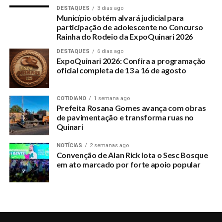
estelionato, quando o indiciado admite que não encaminha
DESTAQUES
3 dias ago
um contrato formal à empresa intermediadora, bem como
Município obtém alvará judicial para
somente encaminha um singelo rascunho, documentos e um
participação de adolescente no Concurso
Rainha do Rodeio da ExpoQuinari 2026
contrato em branco constando somente a assinatura da
vítima. Assim, esses elementos facilitam a obtenção de
DESTAQUES
6 dias ago
ExpoQuinari 2026: Confira a programação
empréstimos indevidos em nome das pessoas”.
oficial completa de 13 a 16 de agosto
A juíza de Direito julgou procedente a denúncia e, ao realizar
a dosimetria da pena do denunciado, a magistrada ainda
COTIDIANO
1 semana ago
registrou que houve agravante, em decorrência do crime ter
Prefeita Rosana Gomes avança com obras
de pavimentação e transforma ruas no
sido cometido contra pessoa com mais de 60 anos (art.61, II,
Quinari
h, do CP).
NOTÍCIAS
2 semanas ago
GECOM/TJAC
Convenção de Alan Rick lota o Sesc Bosque
em ato marcado por forte apoio popular
RELATED TOPICS:
FUNCIONARIO-DE-INSTITUICAO-FINANCEIRA-E-CONDENADO-
POR-REFINANCIAR-EMPRESTIMO-SEM-AUTORIZACAO-DE-
CLIENTES