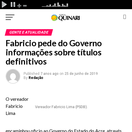
GENTE E ATUALIDADE
Fabricio pede do Governo
informações sobre títulos
definitivos
Published
7 anos ago
on
25 de junho de 2019
By
Redação
O vereador
Fabricio
Vereador Fabricio Lima (PSDB).
Lima
encaminhou oficio ao Governo do Estado do Acre, através