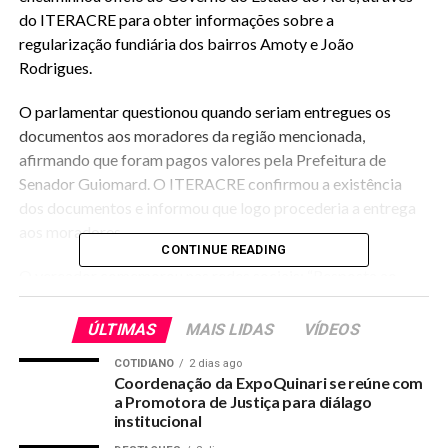
do ITERACRE para obter informações sobre a
regularização fundiária dos bairros Amoty e João
Rodrigues.
O parlamentar questionou quando seriam entregues os
documentos aos moradores da região mencionada,
afirmando que foram pagos valores pela Prefeitura de
Senador Guiomard. O ITERACRE confirmou a existência
dos documentos e informou que logo procederia a entrega
aos moradores.
CONTINUE READING
O vereador comemorou nas redes sociais: “Resposta ao
Ofício encaminhado para buscar as informações sobre a
regularização fundiária dos bairros Amoty e João
ÚLTIMAS
MAIS LIDAS
VÍDEOS
Rodrigues”.
COTIDIANO
2 dias ago
Coordenação da ExpoQuinari se reúne com
a Promotora de Justiça para diálago
institucional
RELATED TOPICS:
FABRICIO-PEDE-DO-GOVERNO-INFORMACOES-SOBRE-TITULOS-
DEFINITIVOS