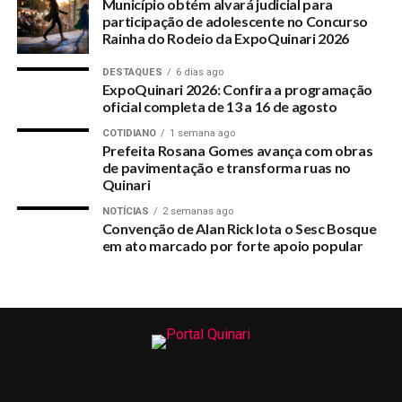
Município obtém alvará judicial para
UP NEXT
participação de adolescente no Concurso
Prazo para matrículas de novos alunos nas escolas
Rainha do Rodeio da ExpoQuinari 2026
estaduais vai até dia 26
DESTAQUES
6 dias ago
DON'T MISS
ExpoQuinari 2026: Confira a programação
Centro de Estudo de Línguas abre vagas para cursos
oficial completa de 13 a 16 de agosto
em vários idiomas
COTIDIANO
1 semana ago
Prefeita Rosana Gomes avança com obras
de pavimentação e transforma ruas no
Quinari
NOTÍCIAS
2 semanas ago
Convenção de Alan Rick lota o Sesc Bosque
em ato marcado por forte apoio popular