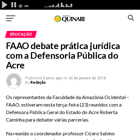
EDUCAÇÃO
FAAO debate prática jurídica
com a Defensoria Pública do
Acre
Published
9 anos ago
on
24 de janeiro de 2018
By
Redação
Os representantes da Faculdade da Amazônia Ocidental –
FAAO, estiveram nesta terça-feira (23) reunidos com a
Defensora Pública Geral do Estado do Acre Roberta
Caminha para debater várias parcerias.
Na reunião o coordenador professor Cícero Sabino