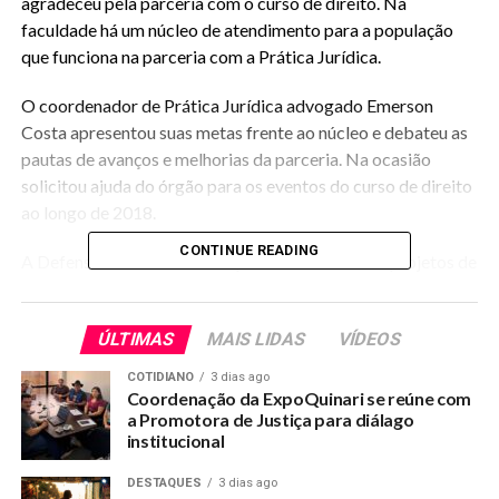
agradeceu pela parceria com o curso de direito. Na
faculdade há um núcleo de atendimento para a população
que funciona na parceria com a Prática Jurídica.
O coordenador de Prática Jurídica advogado Emerson
Costa apresentou suas metas frente ao núcleo e debateu as
pautas de avanços e melhorias da parceria. Na ocasião
solicitou ajuda do órgão para os eventos do curso de direito
ao longo de 2018.
CONTINUE READING
A Defensora Pública Geral apresentou inúmeros projetos de
modernização da DPE no estado e tratou sobre a gestão de
análise e resultados que vem implementado. A parceria com
ÚLTIMAS
MAIS LIDAS
VÍDEOS
a FAAO permanecerá em 2018 e novos avanços foram
anunciados.
COTIDIANO
3 dias ago
Coordenação da ExpoQuinari se reúne com
a Promotora de Justiça para diálago
institucional
RELATED TOPICS:
FAAO-DEBATE-PRATICA-JURIDICA-COM-A-DEFENSORIA-
PUBLICA-DO-ACRE
DESTAQUES
3 dias ago