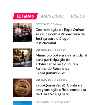
ÚLTIMAS
MAIS LIDAS
VÍDEOS
COTIDIANO
1 dia ago
Coordenação da ExpoQuinari
se reúne com a Promotora de
Justiça para diálago
institucional
DESTAQUES
1 dia ago
Município obtém alvará judicial
para participação de
adolescente no Concurso
Rainha do Rodeio da
ExpoQuinari 2026
DESTAQUES
4 dias ago
ExpoQuinari 2026: Confira a
programação oficial completa
de 13 a 16 de agosto
COTIDIANO
1 semana ago