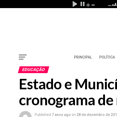
PRINCIPAL
POLÍTICA
EDUCAÇÃO
Estado e Munic
cronograma de m
Published
7 anos ago
on
28 de dezembro de 20