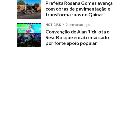
Prefeita Rosana Gomes avança
com obras de pavimentação e
transforma ruas no Quinari
NOTÍCIAS
2 semanas ago
Convenção de Alan Rick lota o
Sesc Bosque em ato marcado
por forte apoio popular