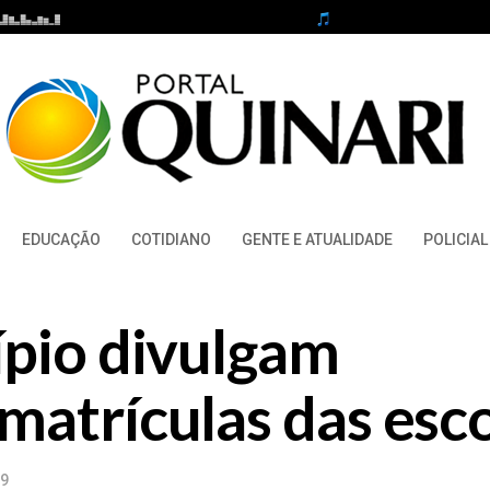
EDUCAÇÃO
COTIDIANO
GENTE E ATUALIDADE
POLICIAL
ípio divulgam
atrículas das esco
19