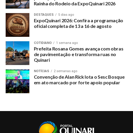
Rainha do Rodeio da ExpoQuinari 2026
RELATED TOPICS:
DESTAQUES
5 dias ago
ExpoQuinari 2026: Confira a programação
UP NEXT
oficial completa de 13 a 16 de agosto
Prefeito visita Frigorífico do empresário ex-prefeito
Celso Ribeiro
COTIDIANO
1 semana ago
DON'T MISS
Prefeita Rosana Gomes avança com obras
Gestores escolares e presidente do Sinteac se reúne
de pavimentação e transforma ruas no
com Prefeito
Quinari
NOTÍCIAS
2 semanas ago
Convenção de Alan Rick lota o Sesc Bosque
em ato marcado por forte apoio popular