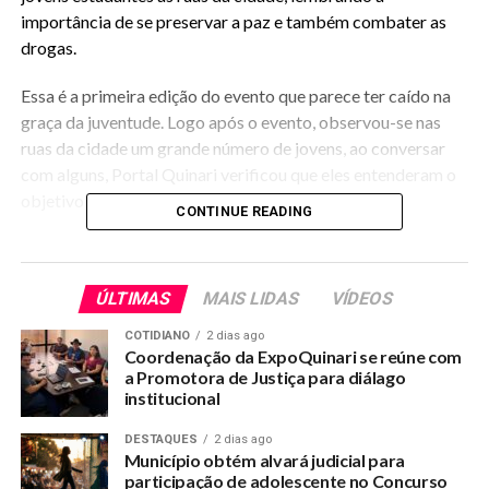
importância de se preservar a paz e também combater as
drogas.
Essa é a primeira edição do evento que parece ter caído na
graça da juventude. Logo após o evento, observou-se nas
ruas da cidade um grande número de jovens, ao conversar
com alguns, Portal Quinari verificou que eles entenderam o
objetivo do movimento.
CONTINUE READING
Enquanto movimento, a Cultura de Paz iniciou-se
oficialmente pela UNESCO (Organização das Nações
ÚLTIMAS
MAIS LIDAS
VÍDEOS
Unidas para a Educação, a Ciência e a Cultura) em 1999 e
empenha-se em prevenir situações que possam ameaçar a
COTIDIANO
2 dias ago
paz e a segurança – como o desrespeito aos direitos
Coordenação da ExpoQuinari se reúne com
a Promotora de Justiça para diálago
humanos, discriminação e intolerância, exclusão social,
institucional
pobreza extrema e degradação ambiental – utilizando com
principais ferramentas a conscientização, a educação e a
DESTAQUES
2 dias ago
prevenção.
Município obtém alvará judicial para
participação de adolescente no Concurso