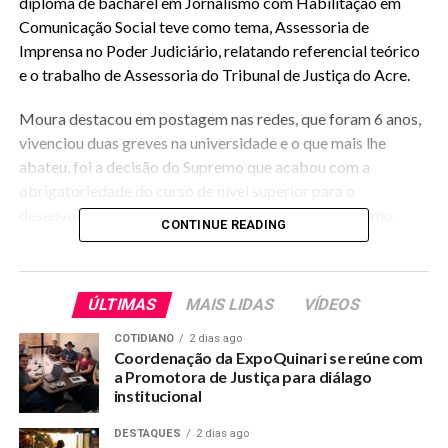
diploma de bacharel em Jornalismo com Habilitação em
Comunicação Social teve como tema, Assessoria de
Imprensa no Poder Judiciário, relatando referencial teórico
e o trabalho de Assessoria do Tribunal de Justiça do Acre.
Moura destacou em postagem nas redes, que foram 6 anos,
vivenciou duas greves na universidade e o que mais lhe
abateu, foi a decisão do Supremo que acabou com a
obrigatoriedade do curso de nível superior para o
desenvolvimento de tarefas relacionadas ao jornalismo.
CONTINUE READING
Gilberto
tem
A banca contou com a participacao da orientadora a
ÚLTIMAS
MAIS LIDAS
VÍDEOS
formação
professora mestre Aleta Dreves, professora
especialista Tatyana Sá e da professora doutora Luci
em
COTIDIANO
2 dias ago
Teston.
Teologia,
Coordenação da ExpoQuinari se reúne com
a Promotora de Justiça para diálago
H
istória
e
institucional
pós-
graduação em Psicopedagogia, realizada na Cipeama. O
DESTAQUES
2 dias ago