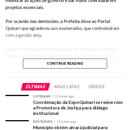
melhorar as ações de governo e dar maior celeridade em
projetos essenciais.
Por ocasião das demissões, a Prefeita disse ao Portal
Quinari que agradeceu aos exonerados, que contrubuiram
com a gestão dela.
Para a Secretaria de Comunicação foi nomeado o Alisson
Dankar que já trabalhava na pasta. Para a Secretaria de
Obras, foi nomeado o Francisco Arino, conhecido como
CONTINUE READING
Japó que também já trabalhava na pasta.
ÚLTIMAS
MAIS LIDAS
VÍDEOS
RELATED TOPICS:
COTIDIANO
12 horas ago
UP NEXT
Coordenação da ExpoQuinari se reúne com
Sinteac em atendimento a Lei faz novas indicações
a Promotora de Justiça para diálago
para Conselho do Fundeb
institucional
DON'T MISS
DESTAQUES
12 horas ago
Escolas Municipais estão com matrículas abertas
Município obtém alvará judicial para