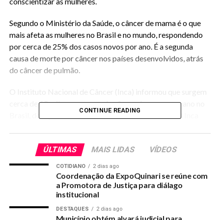
conscientizar as mulheres.
Segundo o Ministério da Saúde, o câncer de mama é o que
mais afeta as mulheres no Brasil e no mundo, respondendo
por cerca de 25% dos casos novos por ano. É a segunda
causa de morte por câncer nos países desenvolvidos, atrás
do câncer de pulmão.
O Instituto Nacional de Câncer (Inca) informou que surgem
cerca de 60 mil novos casos de câncer de mama por ano no
CONTINUE READING
Brasil, dos quais 15 mil levam as mulheres a óbito. O Inca
estima que, do início de 2016 até o final de 2017, sejam
diagnosticados quase 58 mil novos casos no país.
ÚLTIMAS
MAIS LIDAS
VÍDEOS
COTIDIANO
2 dias ago
Coordenação da ExpoQuinari se reúne com
a Promotora de Justiça para diálago
institucional
DESTAQUES
2 dias ago
Município obtém alvará judicial para