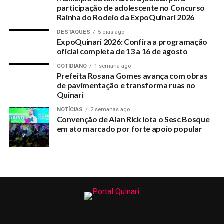
participação de adolescente no Concurso
Rainha do Rodeio da ExpoQuinari 2026
DESTAQUES
5 dias ago
ExpoQuinari 2026: Confira a programação
oficial completa de 13 a 16 de agosto
COTIDIANO
1 semana ago
Prefeita Rosana Gomes avança com obras
de pavimentação e transforma ruas no
Quinari
NOTÍCIAS
2 semanas ago
Convenção de Alan Rick lota o Sesc Bosque
em ato marcado por forte apoio popular
RELATED TOPICS:
DEPUTADO-JAIRO-CARVALHO-ALERTA-MULHERES-PARA-O-
EXAME-DO-CANCER-DE-MAMA
UP NEXT
IDM abre processo seletivo para vagas
remanescentes do quadro pessoal