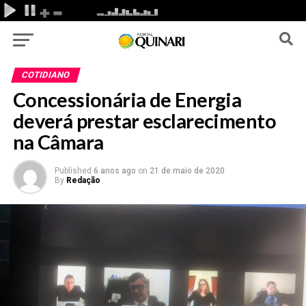
COTIDIANO
Concessionária de Energia
deverá prestar esclarecimento
na Câmara
Published
6 anos ago
on
21 de maio de 2020
By
Redação