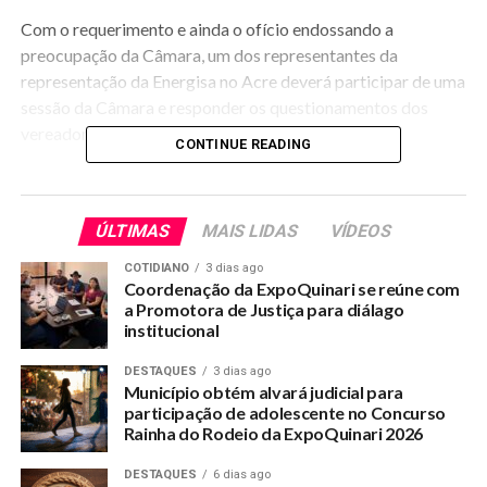
Com o requerimento e ainda o ofício endossando a
preocupação da Câmara, um dos representantes da
representação da Energisa no Acre deverá participar de uma
sessão da Câmara e responder os questionamentos dos
vereadores.
CONTINUE READING
RELATED TOPICS:
CONCESSIONARIA-DE-ENERGIA-DEVERA-PRESTAR-
ÚLTIMAS
MAIS LIDAS
VÍDEOS
ESCLARECIMENTO-NA-CAMARA
COTIDIANO
3 dias ago
UP NEXT
Coordenação da ExpoQuinari se reúne com
Termo para profissionais de saúde isentando
a Promotora de Justiça para diálago
Prefeitura e gestores atrapalha combate ao Covid-19
institucional
DON'T MISS
DESTAQUES
3 dias ago
Quinari contabiliza 70 casos de COVID-19 e vida
Município obtém alvará judicial para
cotidiana continua normal
participação de adolescente no Concurso
Rainha do Rodeio da ExpoQuinari 2026
DESTAQUES
6 dias ago