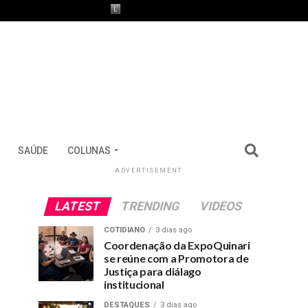
SAÚDE
COLUNAS
ADVERTISEMENT
LATEST
TRENDING
VIDEOS
COTIDIANO
3 dias ago
Coordenação da ExpoQuinari
se reúne com a Promotora de
Justiça para diálago
institucional
DESTAQUES
3 dias ago