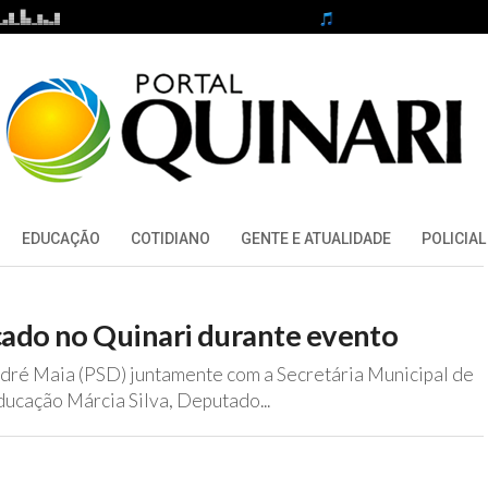
EDUCAÇÃO
COTIDIANO
GENTE E ATUALIDADE
POLICIAL
çado no Quinari durante evento
dré Maia (PSD) juntamente com a Secretária Municipal de
ucação Márcia Silva, Deputado...