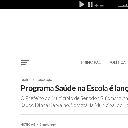
PRINCIPAL
POLÍTICA
SAÚDE
9 anos ago
Programa Saúde na Escola é lan
O Prefeito do Município de Senador Guiomard An
Saúde Dinha Carvalho, Secretária Municipal de Ed
NOTÍCIAS
9 anos ago