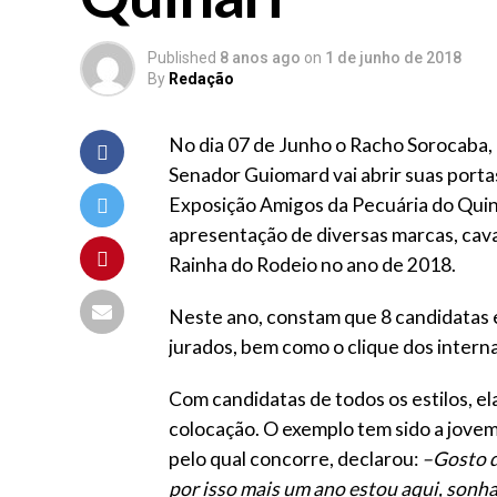
Published
8 anos ago
on
1 de junho de 2018
By
Redação
No dia 07 de Junho o Racho Sorocaba, 
Senador Guiomard vai abrir suas porta
Exposição Amigos da Pecuária do Quina
apresentação de diversas marcas, cava
Rainha do Rodeio no ano de 2018.
Neste ano, constam que 8 candidatas 
jurados, bem como o clique dos inter
Com candidatas de todos os estilos, e
colocação. O exemplo tem sido a jove
pelo qual concorre, declarou:
–
Gosto d
por isso mais um ano estou aqui, sonhar