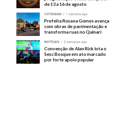
de 13 a 16 de agosto
COTIDIANO
1 semana ago
Prefeita Rosana Gomes avança
com obras de pavimentação e
transforma ruas no Quinari
NOTÍCIAS
2 semanas ago
Convenção de Alan Rick lota o
Sesc Bosque em ato marcado
por forte apoio popular