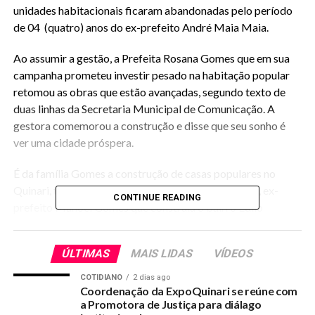
unidades habitacionais ficaram abandonadas pelo período
de 04 (quatro) anos do ex-prefeito André Maia Maia.
Ao assumir a gestão, a Prefeita Rosana Gomes que em sua
campanha prometeu investir pesado na habitação popular
retomou as obras que estão avançadas, segundo texto de
duas linhas da Secretaria Municipal de Comunicação. A
gestora comemorou a construção e disse que seu sonho é
ver uma cidade próspera.
É da família Gomes a construção de casas populares no
Quinari, tendo iniciado com o Pai de Rosana Gomes, ex-
CONTINUE READING
prefeito Manoel Gomes que construiu o bairro Edilo
Rodrigues, em seguida o irmão James Gomes que viabilizou
o Conjunto que leva o nome de Manoel Gomes, no bairro
ÚLTIMAS
MAIS LIDAS
VÍDEOS
Chico Paulo 1 com quase 100 (cem) casas entregues
COTIDIANO
2 dias ago
Coordenação da ExpoQuinari se reúne com
a Promotora de Justiça para diálago