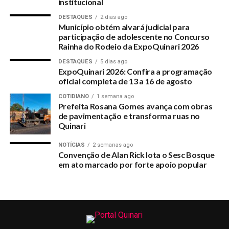
institucional
DESTAQUES
2 dias ago
RELATED TOPICS:
AVANCA-A-CONSTRUCAO-DE-CASAS-POPULARES-QUE-FORAM-
Município obtém alvará judicial para
ABANDONADAS-PELA-GESTAO-DE-ANDRE-MAIA
participação de adolescente no Concurso
Rainha do Rodeio da ExpoQuinari 2026
UP NEXT
Mailza Gomes visita Exército no Vale do Juruá
DESTAQUES
5 dias ago
ExpoQuinari 2026: Confira a programação
DON'T MISS
oficial completa de 13 a 16 de agosto
Entrou água no sonho: Grupo não paga ZPE e venda é
cancelada pelo Governo
COTIDIANO
1 semana ago
Prefeita Rosana Gomes avança com obras
de pavimentação e transforma ruas no
Quinari
NOTÍCIAS
2 semanas ago
Convenção de Alan Rick lota o Sesc Bosque
em ato marcado por forte apoio popular