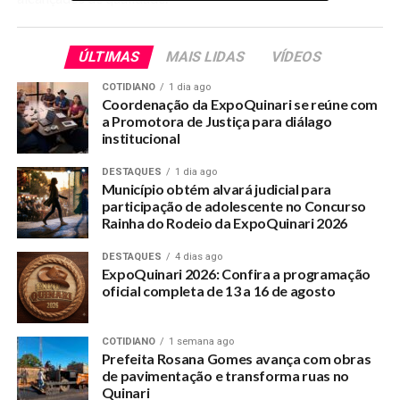
ÚLTIMAS
MAIS LIDAS
VÍDEOS
RELATED TOPICS:
AUTORIDADES-BUSCAM-ESTREITAR-PARCERIAS-NA-EDUCACAO
COTIDIANO
1 dia ago
Coordenação da ExpoQuinari se reúne com
UP NEXT
a Promotora de Justiça para diálago
Denunciante Jalison Almeida ganha prêmio do
institucional
Presidente da Câmara com nomeação para cargo
superior a R$ 3.000,00
DESTAQUES
1 dia ago
Município obtém alvará judicial para
DON'T MISS
participação de adolescente no Concurso
Santa Maria recebe melhorias de ramais realizadas
Rainha do Rodeio da ExpoQuinari 2026
pelo Prefeito Gilson da Funerária
DESTAQUES
4 dias ago
ExpoQuinari 2026: Confira a programação
oficial completa de 13 a 16 de agosto
COTIDIANO
1 semana ago
Prefeita Rosana Gomes avança com obras
de pavimentação e transforma ruas no
Quinari