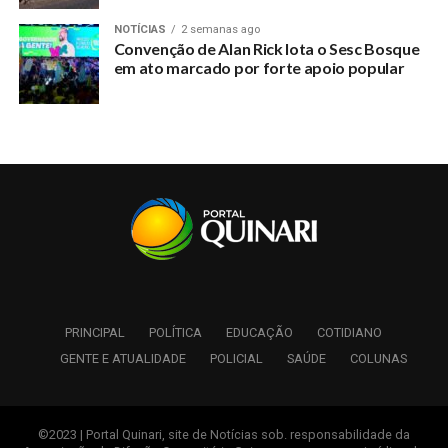
NOTÍCIAS
2 semanas ago
Convenção de Alan Rick lota o Sesc Bosque
em ato marcado por forte apoio popular
PRINCIPAL
POLÍTICA
EDUCAÇÃO
COTIDIANO
GENTE E ATUALIDADE
POLICIAL
SAÚDE
COLUNAS
©2023 | Portal Quinari, site de Notícias sob. responsabilidade da