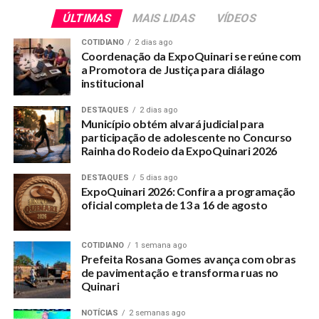
ÚLTIMAS
MAIS LIDAS
VÍDEOS
COTIDIANO
2 dias ago
Coordenação da ExpoQuinari se reúne com
a Promotora de Justiça para diálago
institucional
DESTAQUES
2 dias ago
Município obtém alvará judicial para
participação de adolescente no Concurso
A organização da entrega segue uma triagem feita pela
Rainha do Rodeio da ExpoQuinari 2026
equipe da Secretaria, que além do alimento presta
orientações sociais para as famílias assistidas com os
DESTAQUES
5 dias ago
benéficos.
ExpoQuinari 2026: Confira a programação
oficial completa de 13 a 16 de agosto
Durante a pandemia, a Secretaria de Assistência Social
seguiu trabalhando conforme as orientações da Prefeita e
COTIDIANO
1 semana ago
tem atuado prestando assistência à população tem sofrido
Prefeita Rosana Gomes avança com obras
neste período.
de pavimentação e transforma ruas no
Quinari
NOTÍCIAS
2 semanas ago