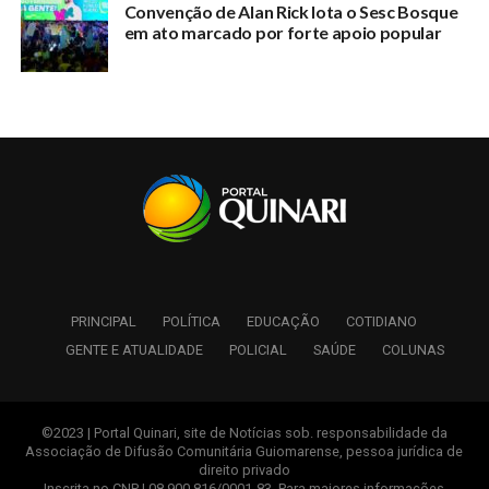
RELATED TOPICS:
Convenção de Alan Rick lota o Sesc Bosque
em ato marcado por forte apoio popular
UP NEXT
Candidata ao Sinteac pela chapa 1, concede entrevista
e fala de suas propostas
DON'T MISS
Professores não aceitam críticas de Márcio Bittar, e o
classificam como inimigo da educação
PRINCIPAL
POLÍTICA
EDUCAÇÃO
COTIDIANO
GENTE E ATUALIDADE
POLICIAL
SAÚDE
COLUNAS
©2023 | Portal Quinari, site de Notícias sob. responsabilidade da
Associação de Difusão Comunitária Guiomarense, pessoa jurídica de
direito privado
Inscrita no CNPJ 08.900.816/0001-83. Para maiores informações