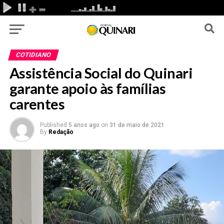
COTIDIANO
Assistência Social do Quinari
garante apoio às famílias
carentes
Published
5 anos ago
on
31 de maio de 2021
By
Redação