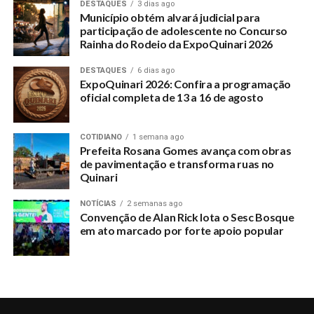
DESTAQUES
3 dias ago
Município obtém alvará judicial para
UP NEXT
participação de adolescente no Concurso
João Miguel de quatro anos, precisa da sua ajuda
Rainha do Rodeio da ExpoQuinari 2026
DON'T MISS
DESTAQUES
6 dias ago
Município começa reparos na iluminação pública
ExpoQuinari 2026: Confira a programação
oficial completa de 13 a 16 de agosto
COTIDIANO
1 semana ago
Prefeita Rosana Gomes avança com obras
de pavimentação e transforma ruas no
Quinari
NOTÍCIAS
2 semanas ago
Convenção de Alan Rick lota o Sesc Bosque
em ato marcado por forte apoio popular