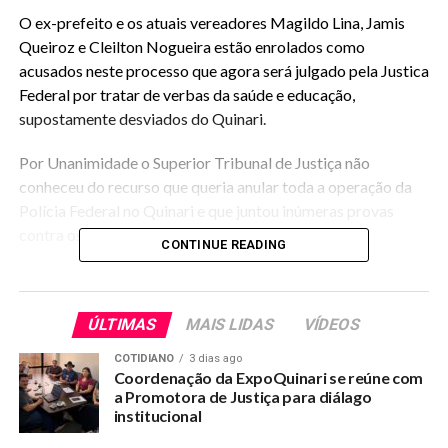
O ex-prefeito e os atuais vereadores Magildo Lina, Jamis
Queiroz e Cleilton Nogueira estão enrolados como
acusados neste processo que agora será julgado pela Justica
Federal por tratar de verbas da saúde e educação,
supostamente desviados do Quinari.
Por Unanimidade o Superior Tribunal de Justiça não
conheceu do recurso que queria anular toda a operação da
Polícia Federal no Quinari e que juntou inúmeras provas
contra os acusados.
CONTINUE READING
Agora a Justiça Federal deverá deliberar sobre os pedidos
liminares que estão no processo, dentre eles o afastamento
ÚLTIMAS
MAIS LIDAS
VÍDEOS
dos vereadores acusados de receberem o mensalinho, que
mesmo assim foram reeleitos.
COTIDIANO
3 dias ago
Coordenação da ExpoQuinari se reúne com
a Promotora de Justiça para diálago
institucional
RELATED TOPICS:
ACUSADOS-DE-CORRUPCAO-ANDRE-MAIA-E-VEREADORES-TEM-
RECURSO-NEGADO-NO-STJ