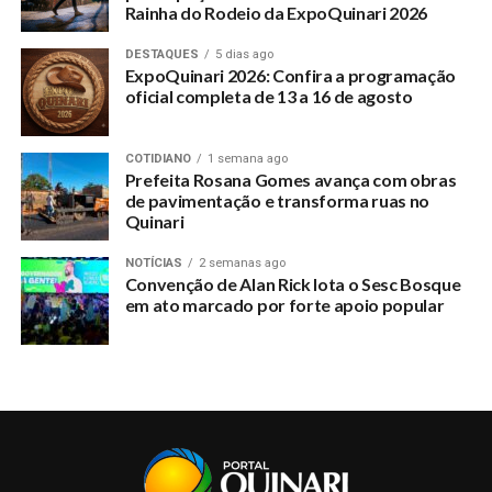
Rainha do Rodeio da ExpoQuinari 2026
RELATED TOPICS:
ACOMPANHE-UM-RESUMO-DAS-PRINCIPAIS-NOTICIAS-QUE-
FORAM-DESTAQUES-NO-PORTAL
DESTAQUES
5 dias ago
ExpoQuinari 2026: Confira a programação
UP NEXT
oficial completa de 13 a 16 de agosto
Acompanhe um resumo no Giro de Notícias do Portal
Quinari, edição n.23
COTIDIANO
1 semana ago
DON'T MISS
Prefeita Rosana Gomes avança com obras
Cinema promovido por Loja de eletrodomésticos
de pavimentação e transforma ruas no
movimenta crianças
Quinari
NOTÍCIAS
2 semanas ago
Convenção de Alan Rick lota o Sesc Bosque
em ato marcado por forte apoio popular