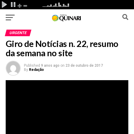
URGENTE
Giro de Notícias n. 22, resumo
da semana no site
Published
9 anos ago
on
23 de outubro de 2017
By
Redação